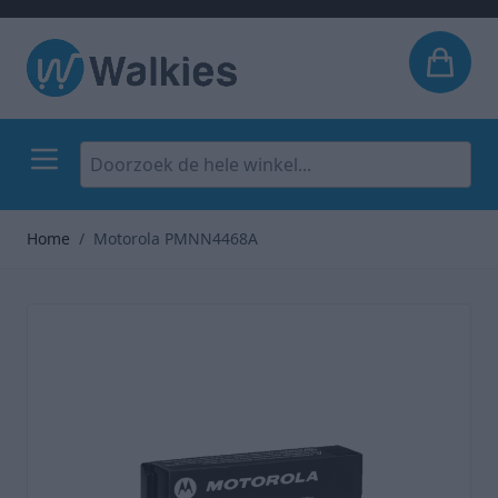
Ga naar de inhoud
Mandj
Home
/
Motorola PMNN4468A