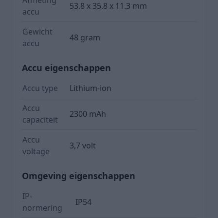
Afmeting
53.8 x 35.8 x 11.3 mm
accu
Gewicht
48 gram
accu
Accu eigenschappen
Accu type
Lithium-ion
Accu
2300 mAh
capaciteit
Accu
3,7 volt
voltage
Omgeving eigenschappen
IP-
IP54
normering