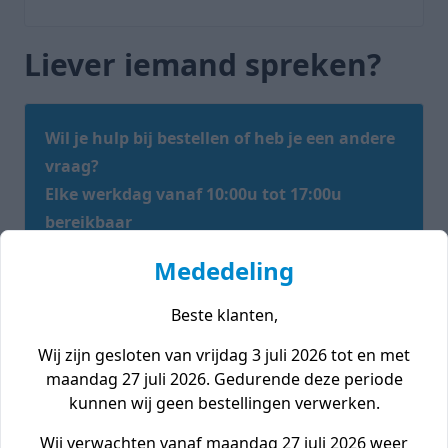
Liever iemand spreken?
Wil je hulp bij bestellen of heb je een andere
vraag?
Elke werkdag vanaf 10:00u tot 17:00u
bereikbaar
Bel ons
Mededeling
Direct antwoord
Beste klanten,
Chat met ons
3 minuten
Wij zijn gesloten van vrijdag 3 juli 2026 tot en met
maandag 27 juli 2026. Gedurende deze periode
App ons
kunnen wij geen bestellingen verwerken.
3 minuten
Wij verwachten vanaf maandag 27 juli 2026 weer