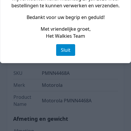
Mail ons
bestellingen te kunnen verwerken en verzenden.
1 dag
Bedankt voor uw begrip en geduld!
Met vriendelijke groet,
Specificaties
Het Walkies Team
Sluit
Product informatie
SKU
PMNN4468A
Merk
Motorola
Product
Motorola PMNN4468A
Name
Afmeting en gewicht